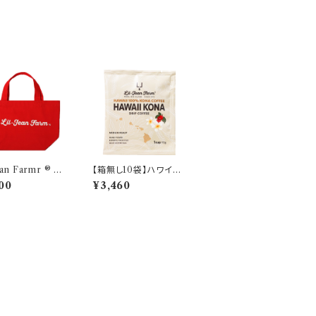
ean Farmr ® オ
【箱無し10袋】ハワイ州
ルトートバッグ S
認定 100％コナコーヒ
00
¥3,460
ー ドリップバッグ１袋 1
0g × 10袋 シングルオ
リジン [コナコーヒー評
議会認証]