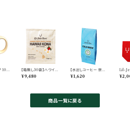
® 10
【箱無し30袋】ハワイ州
【水出しコーヒー 世界
Lil-J
FFEE
認定 100％コナコーヒ
希少コナ使用】ハワイ州
リジナ
¥9,480
¥1,620
¥2,0
ップ
ー ドリップバッグ １袋 1
認定100%コナコーヒ
サイズ
0g × 30袋 シングルオ
ー コールドブリュー 50
リジン [コナコーヒー評
g｜800ml仕立て｜コ
議会認証]
ナコーヒー評議会認証
シール付き
商品一覧に戻る