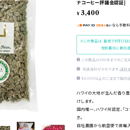
ナコーヒー評議会認証]
3,400
¥
なら
手数
※この商品は、最短で8月13日
短到着日に数日追
この商品は100点までのご注
別途送料がかかります。
送料
¥3,000以上のご注文で国内
ハワイの大地が生んだ香り豊
けします。
国内唯一、ハワイ州認定、「
き。
自社農園から航空便で直輸入