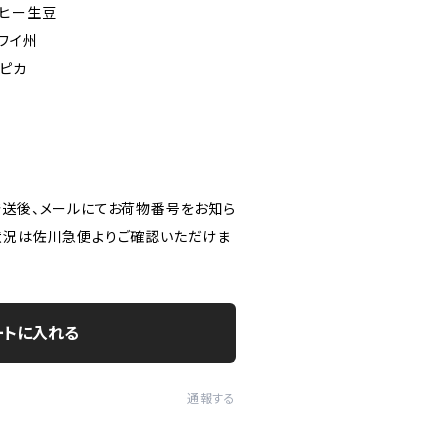
ーヒー生豆
ワイ州
ィピカ
発送後、メールにてお荷物番号をお知ら
状況は佐川急便よりご確認いただけま
ートに入れる
通報する