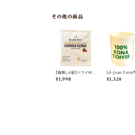
ングルオリジン アラビカ
種 コナティピカ [コナコ
ーヒー評議会認証]
その他の商品
【箱無し6袋】ハワイ州
Lil-Jean Farm
認定 100％コナコーヒ
0% KONA CO
¥1,998
¥1,320
ー ドリップバッグ１袋 1
オリジナルマグカ
0g × 6袋 [3000円以
上送料無料] シングルオ
リジン [コナコーヒー評
議会認証]