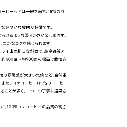
のコーヒー豆とは一線を画す、独特の風
うな爽やかな酸味が特徴です。
とろけるような滑らかさが楽しめます。
、豊かなコクを感じられます。
ラライ山の肥沃な斜面で、最高品質ア
 約400m～約900mの標高で栽培さ
夜の寒暖差が大きい気候など、自然条
 また、 コナコーヒーは、他のコーヒ
ることが多く、一つ一つ丁寧に選果さ
が、100%コナコーヒーの品質の高さ