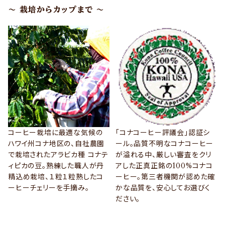
～ 栽培からカップまで ～
コーヒー栽培に最適な気候の
「コナコーヒー評議会」認証シ
ハワイ州コナ地区の、自社農園
ール。品質不明なコナコーヒー
で栽培されたアラビカ種 コナテ
が溢れる中、厳しい審査をクリ
ィピカの豆。熟練した職人が丹
アした正真正銘の100%コナコ
精込め栽培、１粒１粒熟したコ
ーヒー。第三者機関が認めた確
ーヒーチェリーを手摘み。
かな品質を、安心してお選びく
ださい。
VIEW MORE
VIEW MORE