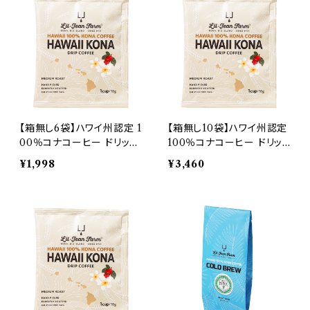
【箱無し6袋】ハワイ州認定 1
【箱無し10袋】ハワイ州認定
00％コナコーヒー ドリップ
100％コナコーヒー ドリッ
バッグ１袋 10g × 6袋 [300
プバッグ１袋 10g × 10袋 シ
¥1,998
¥3,460
0円以上送料無料] シング
ングルオリジン [コナコーヒ
ルオリジン [コナコーヒー評
ー評議会認証]
議会認証]