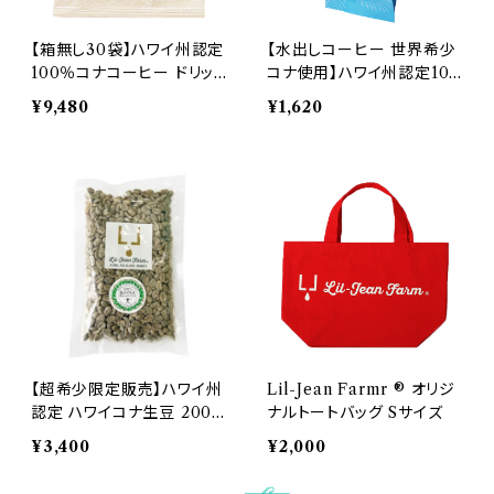
【箱無し30袋】ハワイ州認定
【水出しコーヒー 世界希少
100％コナコーヒー ドリッ
コナ使用】ハワイ州認定10
プバッグ １袋 10g × 30袋
0%コナコーヒー コールド
¥9,480
¥1,620
シングルオリジン [コナコー
ブリュー 50g｜800ml仕立
ヒー評議会認証]
て｜コナコーヒー評議会認
証シール付き
【超希少限定販売】ハワイ州
Lil-Jean Farmr ® オリジ
認定 ハワイコナ生豆 200g
ナルトートバッグ Sサイズ
[プライム] シングルオリジン
¥3,400
¥2,000
アラビカ種 コナティピカ
[コナコーヒー評議会認証]