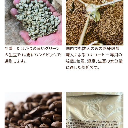
到着したばかりの薄いグリーン
国内でも数人のみの熟練焙煎
の生豆です。更にハンドピックで
職人によるコナコーヒー専用の
選別します。
焙煎。気温、湿度、生豆の水分量
に適した焙煎です。
VIEW MORE
VIEW MORE