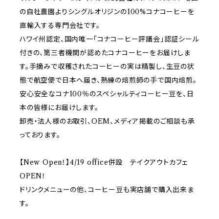
の自社農園よりシングルオリジンの100%コナコーヒーを
直輸入する専門会社です。
ハワイ州認定、国内唯一「コナコーヒー評議会」認証シール
付きの、第三者機関が認めたコナコーヒーをお届けしま
す。手摘みで収穫されたコーヒーの実は精製し、生豆の状
態で航空便で日本へ届き、熟練の焙煎師の手で国内焙煎。
安心安全なコナ100％のスペシャルティコーヒー豆を、日
本の皆様にお届けします。
卸売・法人様のお取引、OEM、メディア掲載のご相談も承
っております。
【New Open！】4/19 office併設 テイクアウトカフェ
OPEN！
ドリンクメニューの他、コーヒー豆も実店舗で購入出来ま
す。