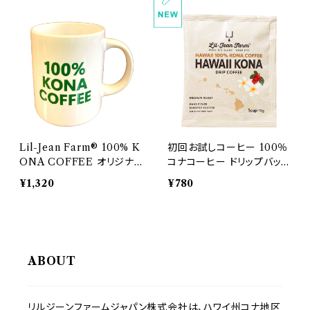
Lil-Jean Farm® 100% K
初回お試しコーヒー 100％
ONA COFFEE オリジナ
コナコーヒー ドリップバッ
ルマグカップ
グ ２袋入り 10g × ２【お試
¥1,320
¥780
しドリップ】[初回限定] [送
料無料]
ABOUT
リルジーンファームジャパン株式会社は、ハワイ州コナ地区