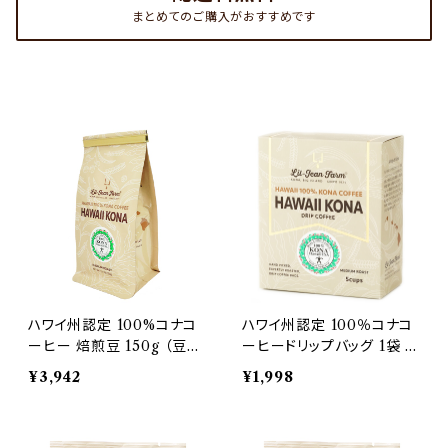
まとめてのご購入がおすすめです
ハワイ州認定 100%コナコ
ハワイ州認定 100％コナコ
ーヒー 焙煎豆 150g （豆の
ーヒードリップバッグ 1袋 1
まま・粉 選択可） [送料無
0g × 5袋 [3000円以上送
¥3,942
¥1,998
料] シングルオリジン [コナ
料無料] [簡単] シングルオ
コーヒー評議会認証]
リジン [コナコーヒー評議
会認証]