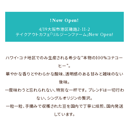
！New Open！
4/19大阪市港区磯路2-11-2
テイクアウトカフェ「リルジーンファーム」New Open!
ハワイ・コナ地区でのみ生産される希少な“本物の100%コナコー
ヒー”。
華やかな香りとやわらかな酸味、透明感のある甘みと雑味のない
後味。
一度味わうと忘れられない、特別な一杯です。 ブレンドは一切行わ
ない、シングルオリジンの贅沢。
一粒一粒、手摘みで収穫された豆を国内で丁寧に焙煎、国内発送
しています。