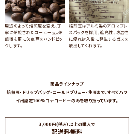
用途のよって焙煎度を変え、丁
焙煎豆はアルミ製のアロマブレ
寧に焙煎されたコーヒー豆。焙
スパックを採用。遮光性、防湿性
煎後も更に欠点豆をハンドピッ
に優れ封入後に発生するガスを
クします。
放出してくれます。
VIEW MORE
VIEW MORE
商品ラインナップ
焙煎豆・ドリップバッグ・コールドブリュー・生豆まで、すべてハワ
イ州認定100％コナコーヒーのみを取り扱っています。
3,000円(税込）以上の購入で
配送料無料