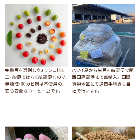
完熟豆を選別しウォッシュド加
ハワイ島から生豆を航空便で関
工。船便ではなく航空便なので、
西国際空港まで直輸入。 国際
無燻煙・防カビ剤は不使用の、
貨物地区にて通関手続きも自
安心安全なコーヒー豆です。
社で行います。
VIEW MORE
VIEW MORE